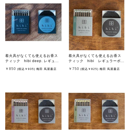
着火具がなくても使えるお香ス
着火具がなくても使えるお香ス
ティック hibi deep. レギュラ
ティック hibi レギュラーボッ
ーボックス アンバー マット
クス 006 Citronella
￥850
￥750
(税込
￥935
)
梅田 蔦屋書店
(税込
￥825
)
梅田 蔦屋書店
付