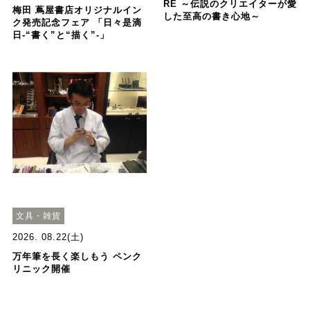
RE ～伝説のクリエイターが愛
梅田 蔦屋書店オリジナルイン
した至高の書き心地～
ク発売記念フェア 「日々是滴
日-“書く”と“描く”-」
文具・雑貨
2026. 08.22(土)
万年筆を長く楽しもう ペンク
リニック開催