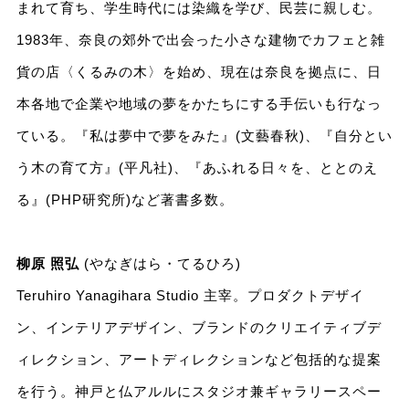
まれて育ち、学生時代には染織を学び、民芸に親しむ。
1983年、奈良の郊外で出会った小さな建物でカフェと雑
貨の店〈くるみの木〉を始め、現在は奈良を拠点に、日
本各地で企業や地域の夢をかたちにする手伝いも行なっ
ている。『私は夢中で夢をみた』(文藝春秋)、『自分とい
う木の育て方』(平凡社)、『あふれる日々を、ととのえ
る』(PHP研究所)など著書多数。
柳原 照弘
(やなぎはら・てるひろ)
Teruhiro Yanagihara Studio 主宰。プロダクトデザイ
ン、インテリアデザイン、ブランドのクリエイティブデ
ィレクション、アートディレクションなど包括的な提案
を行う。神戸と仏アルルにスタジオ兼ギャラリースペー