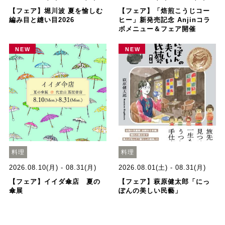
【フェア】堀川波 夏を愉しむ
【フェア】「焙煎こうじコー
編み目と縫い目2026
ヒー」新発売記念 Anjinコラ
ボメニュー＆フェア開催
NEW
NEW
料理
料理
2026.08.10(月) - 08.31(月)
2026.08.01(土) - 08.31(月)
【フェア】イイダ傘店 夏の
【フェア】萩原健太郎「にっ
傘展
ぽんの美しい民藝」