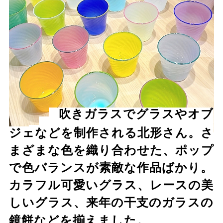
吹きガラスでグラスやオブ
ジェなどを制作される北形さん。さ
■北形槙子 ／ガラスのグラス
@makikokitagata
まざまな色を織り合わせた、ポップ
で色バランスが素敵な作品ばかり。
カラフル可愛いグラス、レースの美
しいグラス、来年の干支のガラスの
鏡餅などを揃えました。