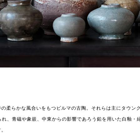
特の柔らかな風合いをもつビルマの古陶。それらは主にタウング
作られ、青磁や象嵌、中東からの影響であろう鉛を用いた白釉・
す。