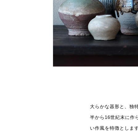
大らかな器形と、独
半から16世紀末に
い作風を特徴としま