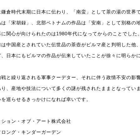
は鎌倉時代末期に日本に伝わり、「南蛮」として茶の湯の世界
品は「宋胡録」、北部ベトナムの作品は「安南」として別格の
に関心が向けられたのは1980年代になってからのことでした
前は中国産とされていた伝世品の茶壺がビルマ産と判明した他、
ど、日本にもビルマの作品が伝来していたことが徐々に明らか
内戦と繰り返される軍事クーデター、それに伴う政情不安の影
あり、産地や技法について多くの謎が残されたままとなってい
いを巡らせるきっかけになれば幸いです。
クション・オブ・アート株式会社
フロング・キンダーガーデン