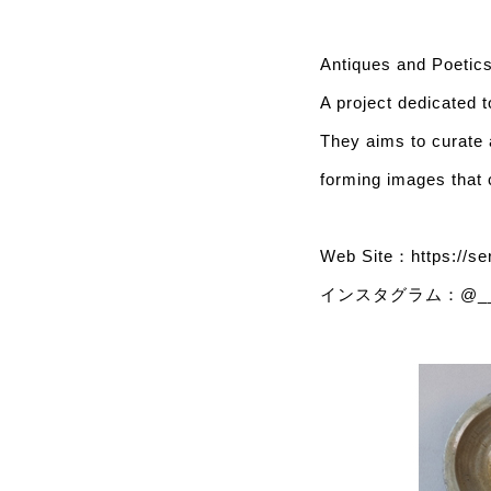
Antiques and Poetic
A project dedicated t
They aims to curate 
forming images that c
Web Site：
https://s
インスタグラム：
@__