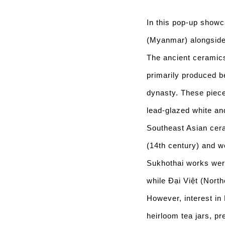
In this pop-up show
(Myanmar) alongside 
The ancient ceramics
primarily produced b
dynasty. These piece
lead-glazed white an
Southeast Asian cera
(14th century) and w
Sukhothai works wer
while Đại Việt (Nort
However, interest in
heirloom tea jars, pr