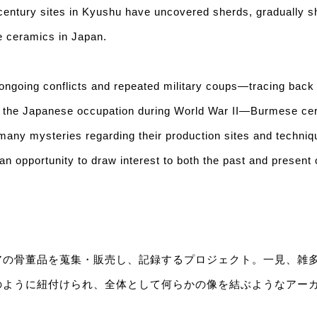
century sites in Kyushu have uncovered sherds, gradually sh
 ceramics in Japan.
ongoing conflicts and repeated military coups—tracing back t
nd the Japanese occupation during World War II—Burmese ce
many mysteries regarding their production sites and techni
an opportunity to draw interest to both the past and present
アの骨董品を蒐集・販売し、記録するプロジェクト。一見、雑
のように紐付けられ、全体として何らかの像を結ぶようなアー