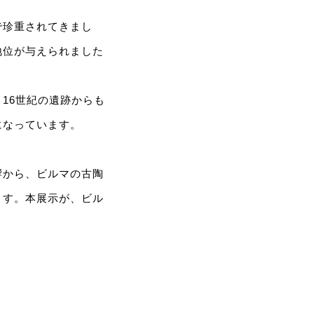
で珍重されてきまし
地位が与えられました
。
16世紀の遺跡からも
になっています。
響から、ビルマの古陶
ます。本展示が、ビル