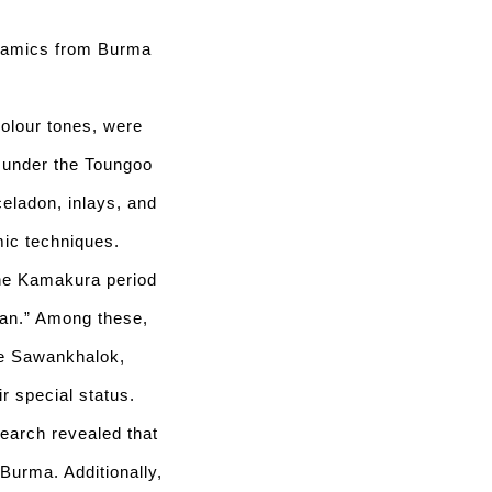
eramics from Burma
colour tones, were
y under the Toungoo
celadon, inlays, and
mic techniques.
the Kamakura period
ban.” Among these,
te Sawankhalok,
r special status.
earch revealed that
 Burma. Additionally,