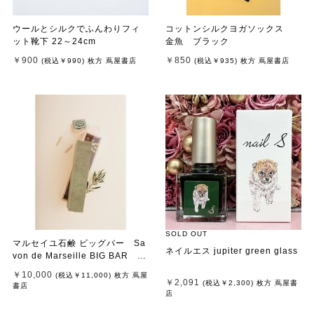
ウールとシルクでふんわりフィ
コットンシルクヨガソックス
ット靴下 22～24cm
金魚 ブラック
￥900
￥850
(税込
￥990
)
枚方 蔦屋書店
(税込
￥935
)
枚方 蔦屋書店
SOLD OUT
マルセイユ石鹸 ビッグバー Sa
ネイルエス jupiter green glass
von de Marseille BIG BAR 2
500g 木箱無し
￥10,000
(税込
￥11,000
)
枚方 蔦屋
￥2,091
(税込
￥2,300
)
枚方 蔦屋書
書店
店