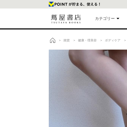
カテゴリー
美
雑貨
健康・理美容
ボディケア
>
>
>
> 
トップ
本
映
楽
文
雑