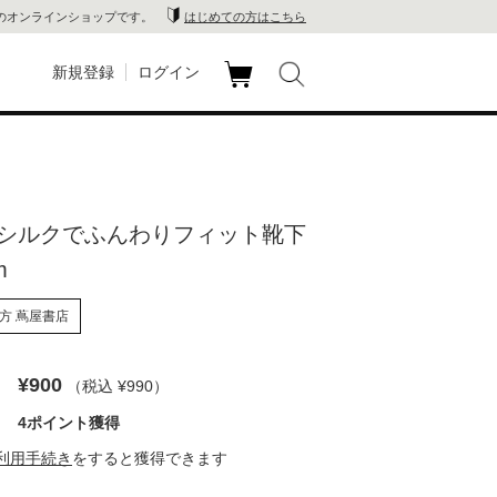
のオンラインショップです。
はじめての方はこちら
新規登録
ログイン
カ
玉川
ート
家電
シルクでふんわりフィット靴下
山 蔦
m
店
方 蔦屋書店
 蔦屋
¥900
（税込 ¥990
）
4ポイント獲得
木 蔦
利用手続き
をすると獲得できます
店