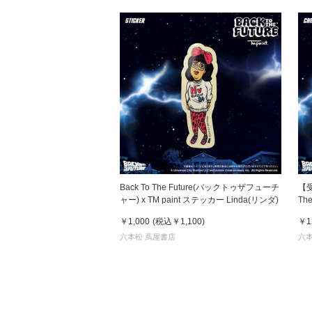
Back To The Future(バックトゥザフューチ
【受
ャー) x TM paint ステッカー Linda(リンダ)
Th
TM
￥1,000
(税込
￥1,100
)
￥1
＆ド
六本松 蔦屋書店
六本