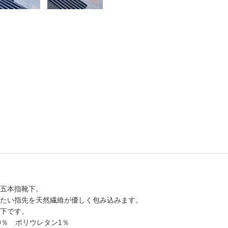
書店
六本
屋書
五本指靴下。
たい指先を天然繊維が優しく包み込みます。
下です。
9％ ポリウレタン1％