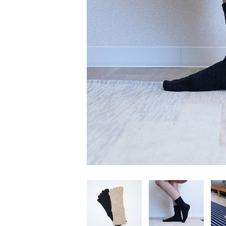
家
食
e