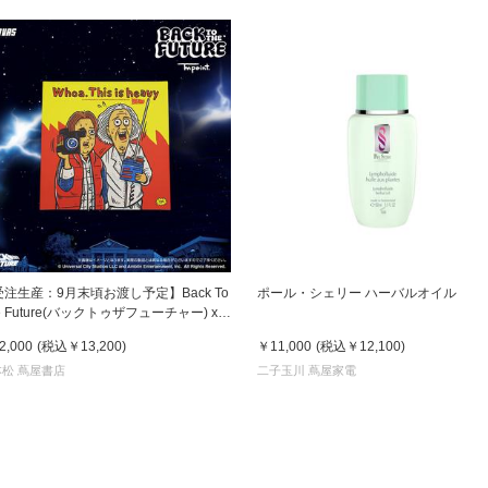
注生産：9月末頃お渡し予定】Back To
ポール・シェリー ハーバルオイル
e Future(バックトゥザフューチャー) x
 paint キャンバス Marty & Doc(マーティ
2,000
(税込
￥13,200
)
￥11,000
(税込
￥12,100
)
ク)
松 蔦屋書店
二子玉川 蔦屋家電