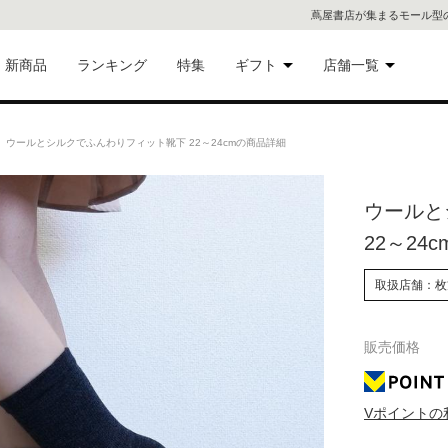
蔦屋書店が集まるモール型
新商品
ランキング
特集
ギフト
店舗一覧
二子
術品
ギフトにおすすめ
ウールとシルクでふんわりフィット靴下 22～24cmの商品詳細
蔦屋
eギフト
ウールと
代官
22～24c
屋書
像・音
取扱店舗：枚
銀座
販売価格
書店
具
六本
Vポイントの
貨
屋書