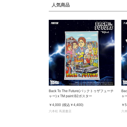
人気商品
Back To The Future(バックトゥザフューチ
Ba
ャー) x TM paint B2ポスター
ャー) x TM paint Ｔシャツ 
& 
￥4,000
(税込
￥4,400
)
￥5
六本松 蔦屋書店
六本