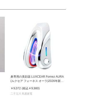
』
鼻専用の美顔器 LUXCEAR Fornez AURA
(ルクセア フォーネス オーラ)2026年新型
モデル【美顔器】
￥9,072
(税込
￥9,980
)
二子玉川 蔦屋家電