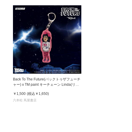
Back To The Future(バックトゥザフューチ
ャー) x TM paint キーチェーン Linda(リン
ダ)
￥1,500
(税込
￥1,650
)
六本松 蔦屋書店