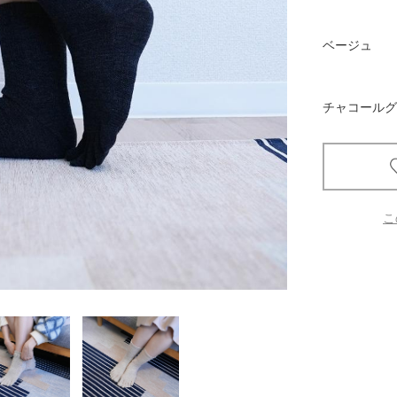
京都
ベージュ
電
書店
チャコールグ
品
京都
蔦屋
ギフト
梅田
こ
書店
枚方
書店
広島