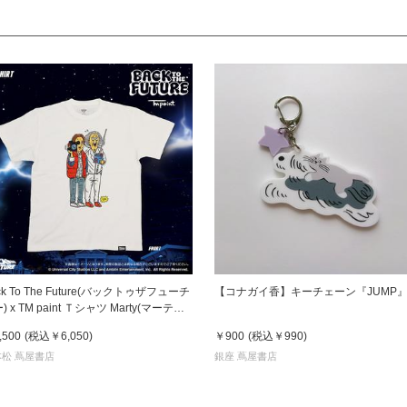
ck To The Future(バックトゥザフューチ
【コナガイ香】キーチェーン『JUMP
Marty(マーティ)
Doc(ドク)
,500
(税込
￥6,050
)
￥900
(税込
￥990
)
松 蔦屋書店
銀座 蔦屋書店