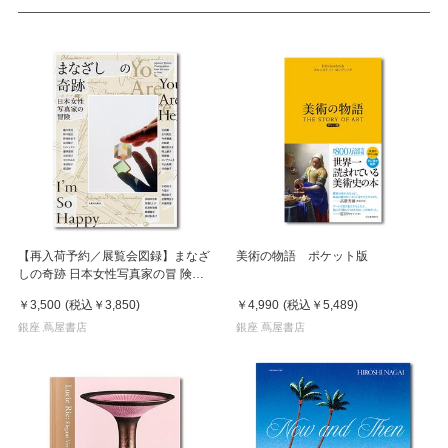
【再入荷予約／展覧会図録】まなざ
美術の物語 ポケット版
しの奇跡 日本女性写真家の冒 険
※8月中旬頃入荷予定
￥3,500
(税込
￥3,850
)
￥4,990
(税込
￥5,489
)
銀座 蔦屋書店
銀座 蔦屋書店