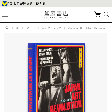
本
アート
国内クラシック
>
>
>
> Japan Art Revolution: The Japanese Avant-Garde, from Angura to Provoke 日本のアート革命 -アングラからプロヴォークまで-の商品詳細
トップ