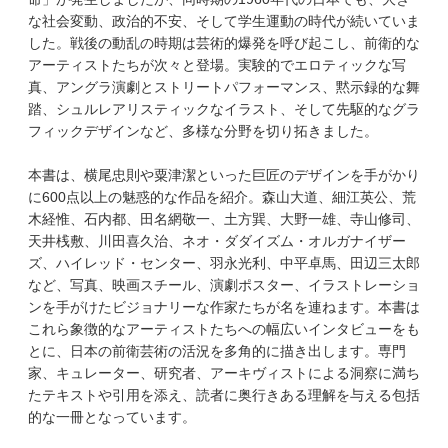
な社会変動、政治的不安、そして学生運動の時代が続いていま
した。戦後の動乱の時期は芸術的爆発を呼び起こし、前衛的な
アーティストたちが次々と登場。実験的でエロティックな写
真、アングラ演劇とストリートパフォーマンス、黙示録的な舞
踏、シュルレアリスティックなイラスト、そして先駆的なグラ
フィックデザインなど、多様な分野を切り拓きました。
本書は、横尾忠則や粟津潔といった巨匠のデザインを手がかり
に600点以上の魅惑的な作品を紹介。森山大道、細江英公、荒
木経惟、石内都、田名網敬一、土方巽、大野一雄、寺山修司、
天井桟敷、川田喜久治、ネオ・ダダイズム・オルガナイザー
ズ、ハイレッド・センター、羽永光利、中平卓馬、田辺三太郎
など、写真、映画スチール、演劇ポスター、イラストレーショ
ンを手がけたビジョナリーな作家たちが名を連ねます。本書は
これら象徴的なアーティストたちへの幅広いインタビューをも
とに、日本の前衛芸術の活況を多角的に描き出します。専門
家、キュレーター、研究者、アーキヴィストによる洞察に満ち
たテキストや引用を添え、読者に奥行きある理解を与える包括
的な一冊となっています。