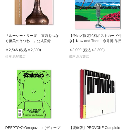
「ルーシー・リー展 ―東西をつな
【予約／限定絵柄ポストカード付
ぐ優美のうつわ―」公式図録
き】Now and Then 永井博 作品
集 ※8月下旬頃の発送予定
￥2,546
(税込
￥2,800
)
￥3,000
(税込
￥3,300
)
銀座 蔦屋書店
銀座 蔦屋書店
DEEPTOKYOmagazine（ディープ
【復刻版】PROVOKE Complete