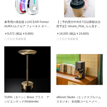
鼻専用の美顔器 LUXCEAR Fornez
【ご予約受付中/8月7日以降順次出
AURA (ルクセア フォーネス オー
荷予定】mirumi_Pink_ちら見する
ラ)2026年新型モデル【美顔器】
チャームロボット「みるみ」ピンク
￥9,072
(税込
￥9,980
)
￥18,000
(税込
￥19,800
)
二子玉川 蔦屋家電
二子玉川 蔦屋家電
TURN（ターン）Brass ブラス ア
xBloom Studio（エックスブルーム
ンビエンテック/Ambientec
スタジオ） 全自動コーヒーメーカ
ー ミッドナイトブラック