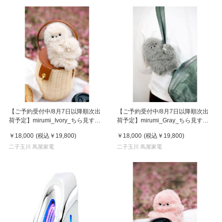
【ご予約受付中/8月7日以降順次出
【ご予約受付中/8月7日以降順次出
荷予定】mirumi_Ivory_ちら見する
荷予定】mirumi_Gray_ちら見する
チャームロボット「みるみ」アイボ
チャームロボット「みるみ」グレー
￥18,000
(税込
￥19,800
)
￥18,000
(税込
￥19,800
)
リー
二子玉川 蔦屋家電
二子玉川 蔦屋家電