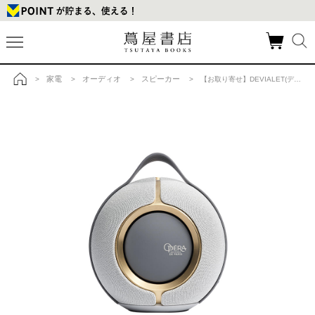
家電
オーディオ
スピーカー
>
>
>
> 【お取り寄せ】DEVIALET(デビアレ)MANIA(マニア)OPERAの商品詳細
トップ