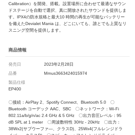
Calibration）を開発、搭載。設置場所に合わせて最適なサウン
ドステージを自動で選択、真に開放されたサウンドを提供しま
す。IPX4の防水規格と最大10 時間の再生が可能なバッテリー
を備えたDevialet Mania は、どこにいても、誰とでも上質なリ
スニング空間を提供します。
商品情報
発売日
2023年2月28日
品番
Mmus3663424015974
製品仕様
EP400
〇接続：AirPlay 2、Spotify Connect、Bluetooth 5.0 〇
Bluetooth コーデック AAC、SBC 〇ネットワーク：Wi-Fi
802.11a/b/g/n/ac 2.4 GHz & 5 GHz 〇出力音圧レベル：95
dB SPL at 1 meter 〇周波数特性 30Hz - 20kHz 〇出力：
38Wx2(サブウーファ―、クラスD)、25Wx4(フルレンジドラ