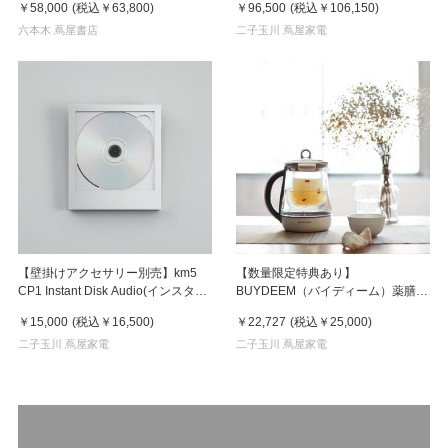
￥58,000
(税込
￥63,800
)
￥96,500
(税込
￥106,150
)
六本木 蔦屋書店
二子玉川 蔦屋家電
【壁掛けアクセサリー別売】km5
【数量限定特典あり】
CP1 Instant Disk Audio(インスタン
BUYDEEM（バイディーム）薬膳マ
トディスクオーディオ）CDプレー
ルチポット1.5L
￥15,000
(税込
￥16,500
)
￥22,727
(税込
￥25,000
)
ヤー Silver(シルバー)
二子玉川 蔦屋家電
二子玉川 蔦屋家電