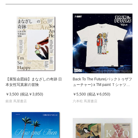
【展覧会図録】まなざしの奇跡 日
Back To The Future(バックトゥザフ
本女性写真家の冒険
ューチャー) x TM paint Ｔシャツ
Marty(マーティ) & Doc(ドク)
￥3,500
(税込
￥3,850
)
￥5,500
(税込
￥6,050
)
銀座 蔦屋書店
六本松 蔦屋書店