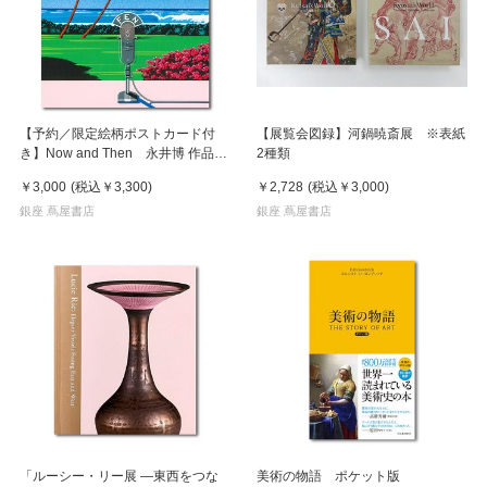
【予約／限定絵柄ポストカード付
【展覧会図録】河鍋暁斎展 ※表紙
き】Now and Then 永井博 作品
2種類
集 ※8月下旬頃の発送予定
￥3,000
(税込
￥3,300
)
￥2,728
(税込
￥3,000
)
銀座 蔦屋書店
銀座 蔦屋書店
「ルーシー・リー展 ―東西をつな
美術の物語 ポケット版