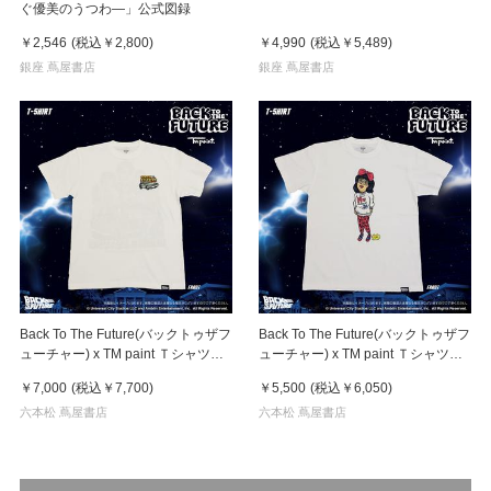
ぐ優美のうつわ―」公式図録
￥2,546
(税込
￥2,800
)
￥4,990
(税込
￥5,489
)
銀座 蔦屋書店
銀座 蔦屋書店
Back To The Future(バックトゥザフ
Back To The Future(バックトゥザフ
ューチャー) x TM paint Ｔシャツ
ューチャー) x TM paint Ｔシャツ
Key Visual White
Linda(リンダ)
￥7,000
(税込
￥7,700
)
￥5,500
(税込
￥6,050
)
六本松 蔦屋書店
六本松 蔦屋書店