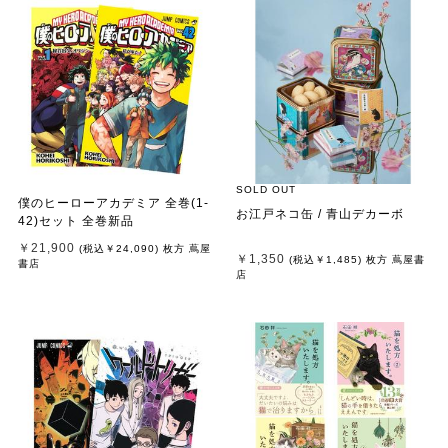
SOLD OUT
僕のヒーローアカデミア 全巻(1-
お江戸ネコ缶 / 青山デカーボ
42)セット 全巻新品
￥21,900
(税込
￥24,090
)
枚方 蔦屋
￥1,350
(税込
￥1,485
)
枚方 蔦屋書
書店
店