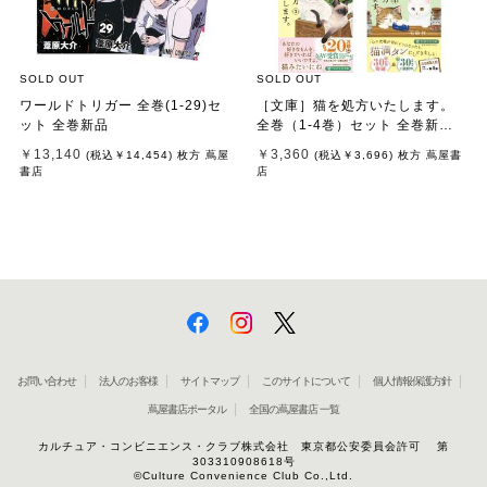
SOLD OUT
SOLD OUT
ワールドトリガー 全巻(1-29)セ
［文庫］猫を処方いたします。
ット 全巻新品
全巻（1-4巻）セット 全巻新品 /
石田 祥
￥13,140
￥3,360
(税込
￥14,454
)
枚方 蔦屋
(税込
￥3,696
)
枚方 蔦屋書
書店
店
お問い合わせ
法人のお客様
サイトマップ
このサイトについて
個人情報保護方針
蔦屋書店ポータル
全国の蔦屋書店 一覧
カルチュア・コンビニエンス・クラブ株式会社 東京都公安委員会許可 第
303310908618号
©Culture Convenience Club Co.,Ltd.