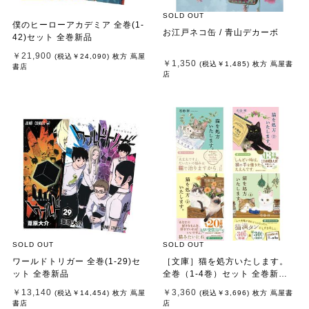
SOLD OUT
僕のヒーローアカデミア 全巻(1-
お江戸ネコ缶 / 青山デカーボ
42)セット 全巻新品
￥21,900
(税込
￥24,090
)
枚方 蔦屋
￥1,350
(税込
￥1,485
)
枚方 蔦屋書
書店
店
SOLD OUT
SOLD OUT
ワールドトリガー 全巻(1-29)セ
［文庫］猫を処方いたします。
ット 全巻新品
全巻（1-4巻）セット 全巻新品 /
石田 祥
￥13,140
￥3,360
(税込
￥14,454
)
枚方 蔦屋
(税込
￥3,696
)
枚方 蔦屋書
書店
店