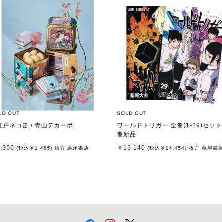
LD OUT
SOLD OUT
江戸ネコ缶 / 青山デカーボ
ワールドトリガー 全巻(1-29)セット
巻新品
,350
￥13,140
(税込
￥1,485
)
枚方 蔦屋書店
(税込
￥14,454
)
枚方 蔦屋書