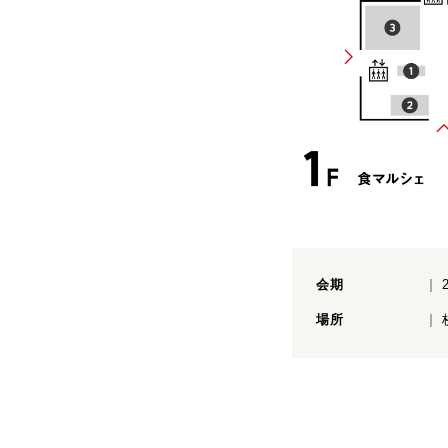
会期
場所