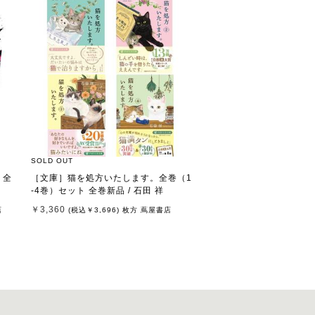
SOLD OUT
 全
［文庫］猫を処方いたします。全巻（1
-4巻）セット 全巻新品 / 石田 祥
￥3,360
店
(税込
￥3,696
)
枚方 蔦屋書店