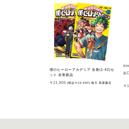
SO
僕のヒーローアカデミア 全巻(1-42)セ
お
ット 全巻新品
￥21,900
(税込
￥24,090
)
枚方 蔦屋書店
￥1