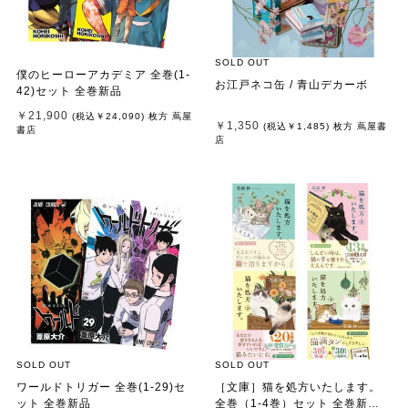
SOLD OUT
僕のヒーローアカデミア 全巻(1-
お江戸ネコ缶 / 青山デカーボ
42)セット 全巻新品
￥21,900
(税込
￥24,090
)
枚方 蔦屋
￥1,350
(税込
￥1,485
)
枚方 蔦屋書
書店
店
SOLD OUT
SOLD OUT
ワールドトリガー 全巻(1-29)セ
［文庫］猫を処方いたします。
ット 全巻新品
全巻（1-4巻）セット 全巻新品 /