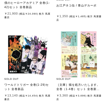
僕のヒーローアカデミア 全巻(1-
お江戸ネコ缶 / 青山デカーボ
42)セット 全巻新品
￥21,900
(税込
￥24,090
)
枚方 蔦屋
￥1,350
(税込
￥1,485
)
枚方 蔦屋書
書店
店
SOLD OUT
SOLD OUT
ワールドトリガー 全巻(1-29)セ
［文庫］猫を処方いたします。
ット 全巻新品
全巻（1-4巻）セット 全巻新品 /
石田 祥
￥13,140
￥3,360
(税込
￥14,454
)
枚方 蔦屋
(税込
￥3,696
)
枚方 蔦屋書
書店
店