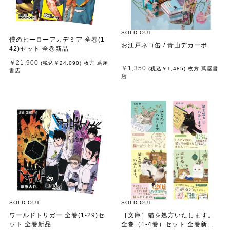
SOLD OUT
僕のヒーローアカデミア 全巻(1-
お江戸ネコ缶 / 青山デカーボ
42)セット 全巻新品
￥21,900
(税込
￥24,090
)
枚方 蔦屋
￥1,350
(税込
￥1,485
)
枚方 蔦屋書
書店
店
SOLD OUT
SOLD OUT
ワールドトリガー 全巻(1-29)セ
［文庫］猫を処方いたします。
ット 全巻新品
全巻（1-4巻）セット 全巻新品 /