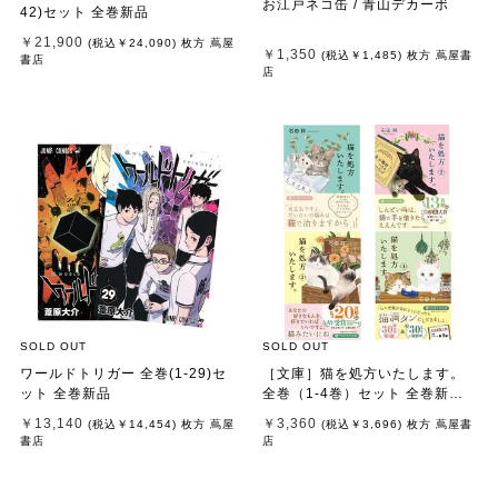
お江戸ネコ缶 / 青山デカーボ
42)セット 全巻新品
￥21,900
(税込
￥24,090
)
枚方 蔦屋
￥1,350
(税込
￥1,485
)
枚方 蔦屋書
書店
店
SOLD OUT
SOLD OUT
ワールドトリガー 全巻(1-29)セ
［文庫］猫を処方いたします。
ット 全巻新品
全巻（1-4巻）セット 全巻新品 /
石田 祥
￥13,140
￥3,360
(税込
￥14,454
)
枚方 蔦屋
(税込
￥3,696
)
枚方 蔦屋書
書店
店