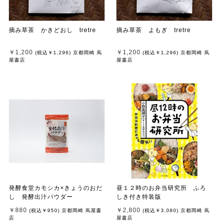
摘み草茶 かきどおし tretre
摘み草茶 よもぎ tretre
￥1,200
￥1,200
(税込
￥1,296
)
京都岡崎 蔦
(税込
￥1,296
)
京都岡崎 蔦
屋書店
屋書店
発酵食堂カモシカ×きょうのおだ
昼１２時のお弁当研究所 ふろ
し 発酵出汁パウダー
しき付き特装版
￥880
￥2,800
(税込
￥950
)
京都岡崎 蔦屋書
(税込
￥3,080
)
京都岡崎 蔦
店
屋書店