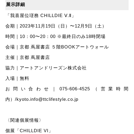
展示詳細
「我喜屋位瑳務 CHILLDIE Ⅴ.Ⅱ」
会期｜2023年11⽉19⽇（⽇）〜12⽉9⽇（⼟）
時間｜10：00〜20：00 ※最終⽇のみ18時閉場
会場｜京都 蔦屋書店 ５階BOOKアートウォール
主催｜京都 蔦屋書店
協⼒｜アートアンドリーズン株式会社
⼊場｜無料
お問い合わせ｜075-606-4525（営業時間
内）/kyoto.info@ttclifestyle.co.jp
〈関連個展情報〉
個展「CHILLDIE VI」