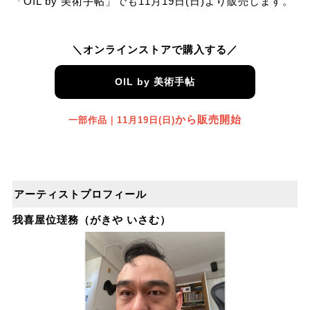
「OIL by 美術⼿帖」でも11⽉19⽇(⽇)より販売します。
＼オンラインストアで購入する／
OIL by 美術手帖
から販売開始
一部作品｜11月19日(日)
アーティストプロフィール
我喜屋位瑳務（がきや いさむ）