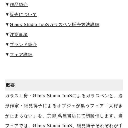
▼
作品紹介
▼
販売について
▼
Glass Studio TooSガラスペン販売方法詳細
▼
注意事項
▼
ブランド紹介
▼
フェア詳細
概要
ガラス⼯房・Glass Studio TooSによるガラスペンと、造
形作家・細⾒博⼦によるオブジェが集うフェア「⼤好き
が⽌まらない」を、京都 蔦屋書店にて初開催します。当
フェアでは、Glass Studio TooS、細⾒博⼦それぞれが⼿