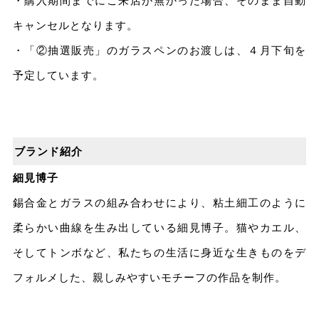
・購入期間までにご来店が無かった場合、そのまま自動
キャンセルとなります。
・「②抽選販売」のガラスペンのお渡しは、４月下旬を
予定しています。
ブランド紹介
細⾒博⼦
錫合⾦とガラスの組み合わせにより、粘⼟細⼯のように
柔らかい曲線を⽣み出している細⾒博⼦。猫やカエル、
そしてトンボなど、私たちの⽣活に⾝近な⽣きものをデ
フォルメした、親しみやすいモチーフの作品を制作。