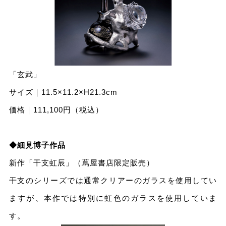
「⽞武」
サイズ｜11.5×11.2×H21.3cm
価格｜111,100円（税込）
◆細⾒博⼦作品
新作「⼲⽀虹⾠」（蔦屋書店限定販売）
⼲⽀のシリーズでは通常クリアーのガラスを使⽤してい
ますが、本作では特別に虹⾊のガラスを使⽤していま
す。