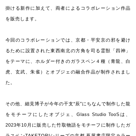
掛ける新作に加えて、両者によるコラボレーション作品
を販売します。
今回のコラボレーションでは、京都・平安京の邪を避け
るために設置された東⻄南北の⽅⾓を司る霊獣「四神」
をテーマに、ホルダー付きのガラスペン４種（⻘⿓、⽩
⻁、⽞武、朱雀）とオブジェの融合作品が制作されまし
た。
その他、細⾒博⼦が今年の⼲⽀“⾠”にちなんで制作した⿓
をモチーフにしたオブジェ、Glass Studio TooSは、
2023年10⽉に販売した⽵取物語をモチーフに制作したガ
ラスペンTAKETORIシリーズの京都 蔦屋書店限定カラー