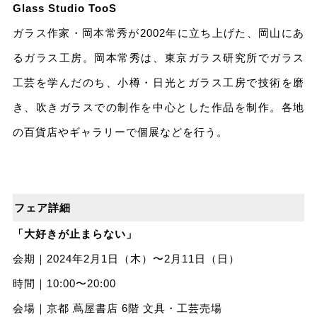
Glass Studio TooS
ガラス作家・岡本常秀が2002年に⽴ち上げた、岡⼭にあ
るガラス⼯房。岡本常秀は、東京ガラス研究所でガラス
⼯芸を学んだのち、⼩樽・⽇光とガラス⼯房で技術を磨
き、吹きガラスでの制作を中⼼とした作品を制作。各地
の百貨店やギャラリーで個展などを⾏う。
フェア詳細
「⼤好きが⽌まらない」
会期｜2024年2⽉1⽇（⽊）〜2⽉11⽇（⽇）
時間｜10:00〜20:00
会場｜京都 蔦屋書店 6階 ⽂具・⼯芸売場