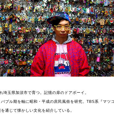
生まれ埼玉県加須市で育つ。記憶の扉のドアボーイ。
、バブル期を軸に昭和・平成の庶民風俗を研究。TBS系『マツ
演を通じて懐かしい文化を紹介している。