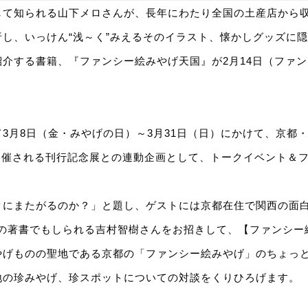
して知られる山下メロさんが、長年にわたり全国の土産店から
し、いっけん“浅～く”みえるそのイラスト、懐かしグッズに
介する書籍、『ファンシー絵みやげ天国』が2月14日（ファ
3月8日（金・みやげの日）～3月31日（日）にかけて、京都
E」で開催される刊行記念展との連動企画として、トークイベント＆
クにまたがるのか？」と題し、ゲストには京都在住で関西の面
どの著書でもしられる吉村智樹さんをお招きして、【ファンシー
やげものの聖地である京都の「ファンシー絵みやげ」のちょっ
地の珍みやげ、珍スポットについての対談をくりひろげます。