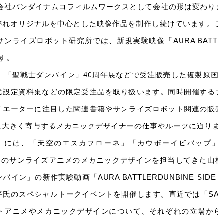
式会社バンダイナムコフィルムワークスとして会社の形は変わ
がれオリジナルを中心とした映像作品を制作し続けています。こ
ンライズロボット研究所では、新規実験映像「AURA BATTLER 
す。
Pでは、「聖戦士ダンバイン」40周年展などで受注販売した複製原
公式設定資料集などの限定受注品を取り扱います。同時開催す
リエーターに注目した関連書籍やサンライズロボット関連の販
に大きく寄与するメカニックデザイナーの仕事やルーツに迫り
土）には、「天空のエスカフローネ」「カウボーイビバップ
多くのサンライズアニメのメカニックデザインを担当してきた山
イン」の新作実験動画「AURA BATTLERDUNBINE SID
氏のスペシャルトークイベントを開催します。直近では「SAN
トアニメやメカニックデザインについて、それぞれの立場か