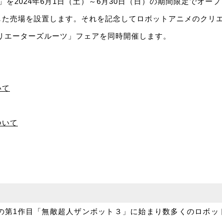
店」を2024年6月1日（土）～6月30日（日）の期間限定でオ
した売場を設置します。それを記念してロボットアニメのクリ
クリエーターズルーツ」フェアを同時開催します。
いて
ついて
年の第1作目「無敵超人ザンボット３」に始まり数多くのロボ