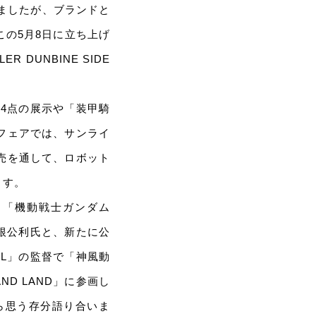
りましたが、ブランドと
の5月8日に立ち上げ
DUNBINE SIDE
画4点の展示や「装甲騎
るフェアでは、サンライ
売を通して、ロボット
ます。
」「機動戦士ガンダム
根公利氏と、新たに公
E L」の監督で「神風動
D LAND」に参画し
ら思う存分語り合いま