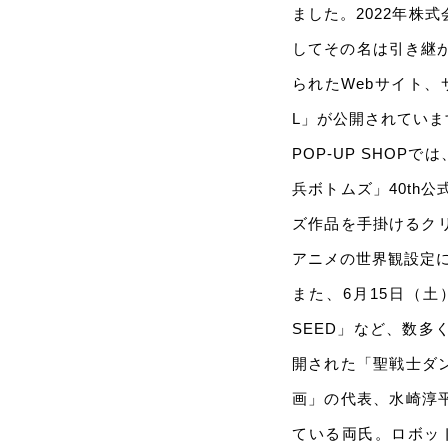
ました。2022年株
してその名は引き継
られたWebサイト、サ
L」が公開されていま
POP-UP SHO
兵ボトムズ」40th
ズ作品を手掛けるク
アニメの世界観設定
また、6月15日（
SEED」など、数
開された「聖戦士ダンバ
画」の代表、水崎淳平
ている両氏。ロボッ