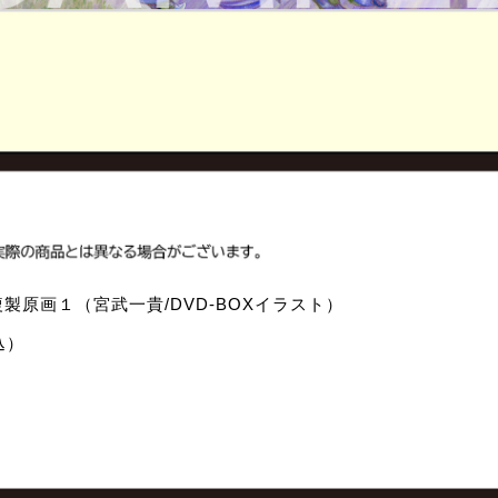
製原画１（宮武一貴/DVD-BOXイラスト）
込）