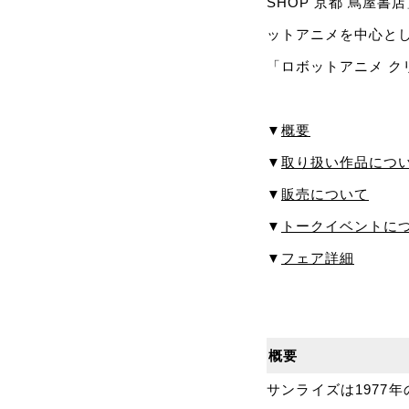
SHOP 京都 蔦屋書
ットアニメを中心と
「ロボットアニメ 
▼
概要
▼
取り扱い作品につ
▼
販売について
▼
トークイベントに
▼
フェア詳細
概要
サンライズは1977