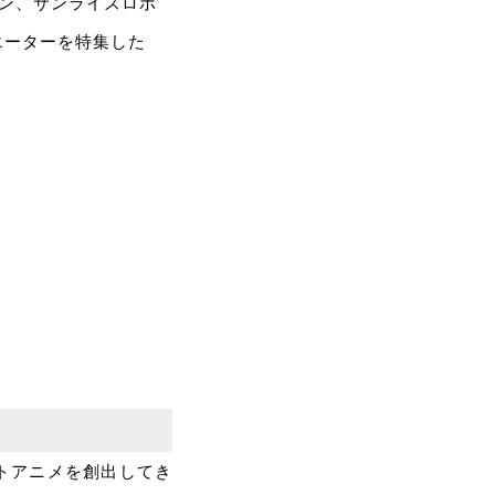
ープン、サンライズロボ
エーターを特集した
ットアニメを創出してき