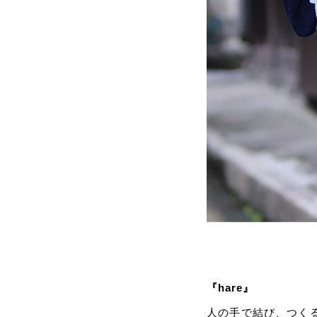
『hare』
人の手で結び、つく