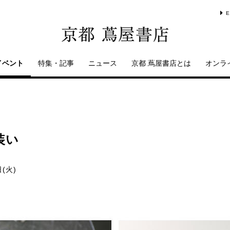
E
イベント
特集・記事
ニュース
京都 蔦屋書店とは
オンラ
装い
日(火)