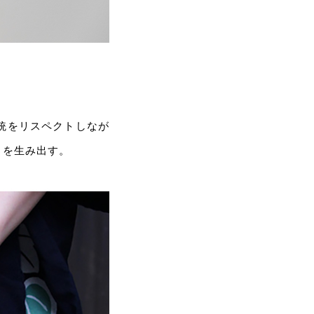
統をリスペクトしなが
きを⽣み出す。