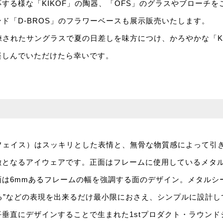
する様な「KIKOF」の陶器、「OFS」のグラスやブローチ
ド「D-BROS」のフラワーベースも展示販売いたします。
洗練されたサングラスで夏の日差しを味方につけ、かろやかな「KI
楽しんでいただけたら幸いです。
ーフェイス）はスッキリとした表情と、無骨な物質感によって引
徴となるアイウェアです。正面はフレームに使用しているメタ
面は6mmあるフレームの幅を強調する面のデザイン。メタルシ
げる”などの表現を出来るだけ最小限におさえ、シンプルに設計
垂直にデザインすることで生まれた1stプロダクト・ラウン