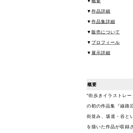
▼
概要
▼
作品詳細
▼
作品集詳細
▼
販売について
▼
プロフィール
▼
展示詳細
概要
“街歩きイラストレ
の初の作品集『線路沿
街並み、坂道・谷と
を描いた作品が収録