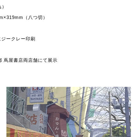
込）
m×319mm（八つ切）
にジークレー印刷
都 蔦屋書店両店舗にて展示