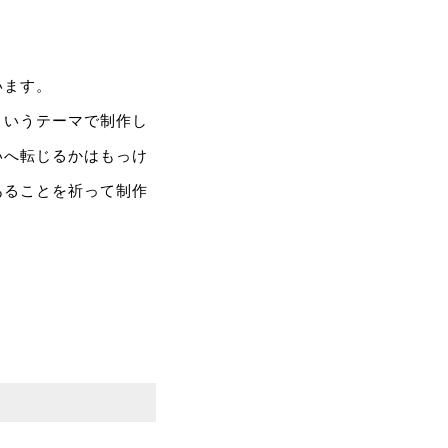
います。
というテーマで制作し
いへ転じるかはもっけ
あることを祈って制作