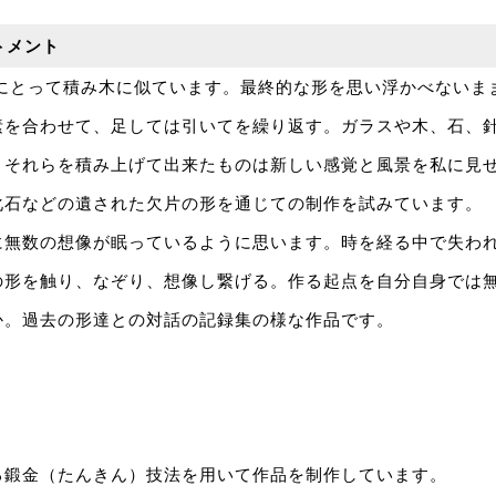
トメント
私にとって積み木に似ています。最終的な形を思い浮かべないま
素を合わせて、足しては引いてを繰り返す。ガラスや木、石、
、それらを積み上げて出来たものは新しい感覚と風景を私に見
化石などの遺された欠片の形を通じての制作を試みています。
に無数の想像が眠っているように思います。時を経る中で失わ
の形を触り、なぞり、想像し繋げる。作る起点を自分自身では
か。過去の形達との対話の記録集の様な作品です。
る鍛金（たんきん）技法を用いて作品を制作しています。