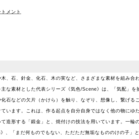
ートメント
や木、石、針金、化石、木の実など、さまざまな素材を組み合
主な素材とした代表シリーズ《気色/Scene》は、「気配」
や化石などの欠片（かけら）を触り、なぞり、想像し、繋げる
けています。これは、作る起点を自分自身ではなく他の物にゆ
いて造形する「鍛金」と、焼付けの技法を用いています。一輪
irin》、「まだ何ものでもない、ただただ無垢なもののけの子」