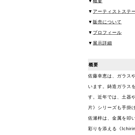
▼
概要
▼
アーティストステ
▼
販売について
▼
プロフィール
▼
展示詳細
概要
佐藤幸恵は、ガラス
います。鋳造ガラスを
す。近年では、土器
片》シリーズも手掛
佐瀬梓は、金属を叩
彩りを添える《Ich