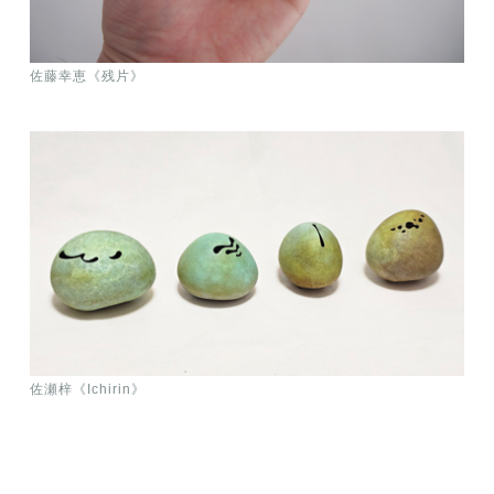
佐藤幸恵《残片》
佐瀬梓《Ichirin》