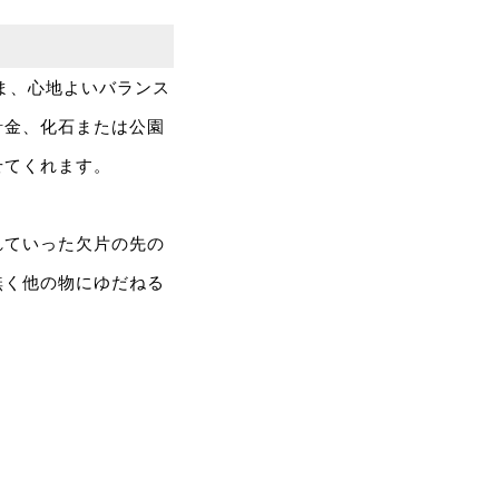
ま、心地よいバランス
針金、化石または公園
せてくれます。
れていった欠片の先の
無く他の物にゆだねる