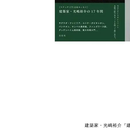
建築家・光嶋裕介『