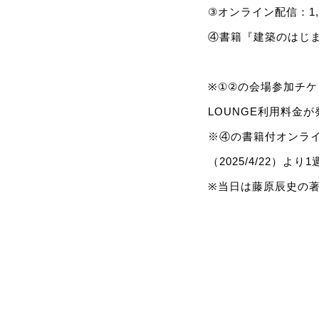
③オンライン配信：1,
④書籍『建築のはじま
※①②の会場参加チケ
LOUNGE利用料金
※④の書籍付オンラ
（2025/4/22）よ
※当日は藤原辰史の