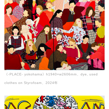
《-PLACE- yokohama》h1940×w2606mm、dye, used
clothes on Styrofoam、2024年