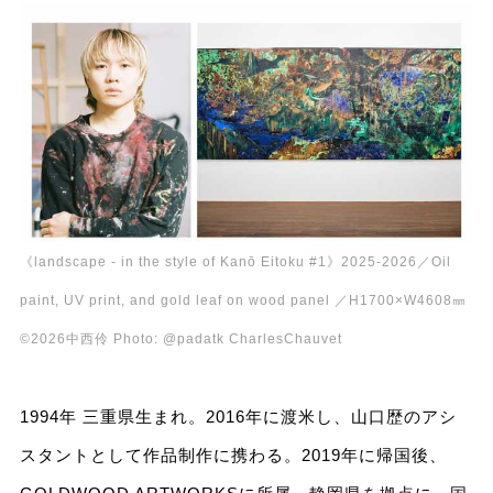
《landscape - in the style of Kanō Eitoku #1》2025-2026／Oil
paint, UV print, and gold leaf on wood panel ／H1700×W4608㎜
©︎2026中西伶 Photo: @padatk CharlesChauvet
1994年 三重県生まれ。2016年に渡米し、山口歴のアシ
スタントとして作品制作に携わる。2019年に帰国後、