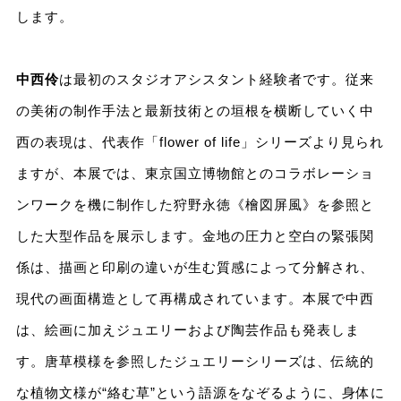
します。
中西伶
は最初のスタジオアシスタント経験者です。従来
の美術の制作手法と最新技術との垣根を横断していく中
西の表現は、代表作「flower of life」シリーズより見られ
ますが、本展では、東京国立博物館とのコラボレーショ
ンワークを機に制作した狩野永徳《檜図屏風》を参照と
した大型作品を展示します。金地の圧力と空白の緊張関
係は、描画と印刷の違いが生む質感によって分解され、
現代の画面構造として再構成されています。本展で中西
は、絵画に加えジュエリーおよび陶芸作品も発表しま
す。唐草模様を参照したジュエリーシリーズは、伝統的
な植物文様が“絡む草”という語源をなぞるように、身体に