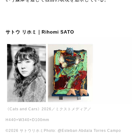
サトウ リホミ｜Rihomi SATO
《Cats and Cars》2026／ミクストメディア／
H440×W340×D100mm
©︎2026 サトウリホミPhoto: @Esteban Abdala Torres Campo