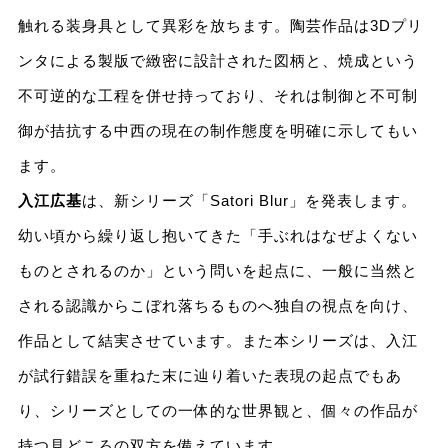
触れる装身具として異彩を放ちます。陶芸作品は3Dプリ
ンタによる製版で緻密に設計された図柄と、焼成という
不可逆的な工程を併せ持っており、それは制御と不可制
御が拮抗する中西の現在の制作態度を明確に示してもい
ます。
入江広基
は、新シリーズ「Satori Blur」を発表します。
幼い頃から繰り返し抱いてきた「手ぶれはなぜよくない
ものとされるのか」という問いを起点に、一般に当然と
される認識からこぼれ落ちるものへ独自の視点を向け、
作品として結実させています。また本シリーズは、入江
が試行錯誤を重ねた末に辿り着いた表現の起点でもあ
り、シリーズとしての一体的な世界観と、個々の作品が
持つ見どころの双方を備えています。