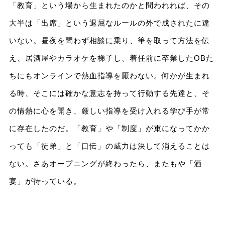
「教育」という場から⽣まれたのかと問われれば、その
⼤半は「出席」という退屈なルールの外で成されたに違
いない。昼夜を問わず相談に乗り、筆を取って⽅法を伝
え、居酒屋やカラオケを梯⼦し、着任前に卒業したOBた
ちにもオンラインで熱⾎指導を厭わない。何かが⽣まれ
る時、そこには確かな意志を持って⾏動する先達と、そ
の情熱に⼼を開き、厳しい指導を受け⼊れる学び⼿が常
に存在したのだ。「教育」や「制度」が束になってかか
っても「徒弟」と「⼝伝」の威⼒は決して消えることは
ない。さあオープニングが終わったら、またもや「酒
宴」が待っている。