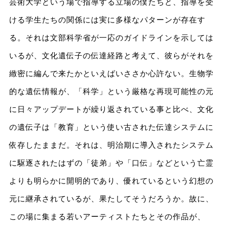
芸術⼤学という場で指導する⽴場の僕たちと、指導を受
ける学⽣たちの関係には実に多様なパターンが存在す
る。それは⽂部科学省が⼀応のガイドラインを⽰しては
いるが、⽂化遺伝⼦の伝達経路と考えて、彼らがそれを
緻密に編んで来たかといえばいささか⼼許ない。⽣物学
的な遺伝情報が、「科学」という厳格な再現可能性の元
に⽇々アップデートが繰り返されている事と⽐べ、⽂化
の遺伝⼦は「教育」という使い古された伝達システムに
依存したままだ。それは、明治期に導⼊されたシステム
に駆逐されたはずの「徒弟」や「⼝伝」などという亡霊
よりも明らかに開明的であり、優れているという幻想の
元に継承されているが、果たしてそうだろうか。故に、
この場に集まる若いアーティストたちとその作品が、