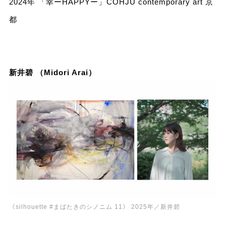
2024年 「幸ーHAPPYー」COHJU contemporary art 京
都
新井碧 （Midori Arai）
《silhouette #まばたきのシノニム 11》 2025年／新井碧