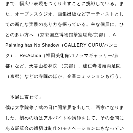
まで、幅広い表現をつくり出すことに挑戦している。ま
た、オープンスタジオ、画集出版などアーティストとし
ての新たな実践のあり方を探っている。主な個展に、ひ
との多い方へ （京都国立博物館茶室堪庵/京都）、A
Painting has No Shadow（GALLERY CURU/バンコ
ク）、Re:Action（福田美術館パノラマギャラリー/京
都）など。天霊山松林院 （京都）、建仁寺塔頭両足院
（京都）などの寺院のほか、企業コミッションも行う。
「本展に寄せて」
僕は大学院修了式の日に開業届を出して、画家になりま
した。初めの頃はアルバイトや講師をして、その合間に
ある展覧会の締切は制作のモチベーションにもなってい