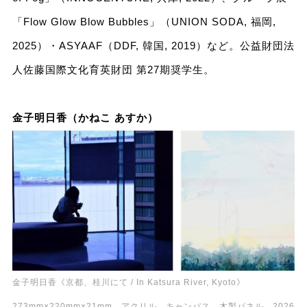
「Flow Glow Blow Bubbles」（UNION SODA, 福岡,
2025）・ASYAAF（DDF, 韓国, 2019）など。公益財団法
人佐藤国際文化育英財団 第27期奨学生。
金子明日香（かねこ あすか）
金子明日香《京都、桂川にて / In Katsura River, Kyoto》
273mm×220mm×21mm、アクリル、キャンバス、木製パネル、2026