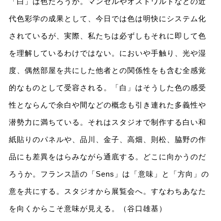
「白」は色だろうか。マンセルやオストワルドなどの近
代色彩学の成果として、今日では色は明快にシステム化
されているが、実際、私たちは必ずしもそれに即して色
を理解しているわけではない。においや手触り、光や湿
度、偶然部屋を共にした他者との関係性をも含む全感覚
的なものとして受容される。「白」はそうした色の感受
性とならんで余白や間などの概念も引き連れた多義性や
潜勢力に満ちている。それはスタジオで制作する白い和
紙貼りのパネルや、品川、金子、高畑、則松、脇野の作
品にも差異をはらみながら通底する。どこに向かうのだ
ろうか。フランス語の「Sens」は「意味」と「方向」の
意を共にする。スタジオから展覧会へ。すなわちあなた
を向くからこそ意味が見える。（谷口雄基）