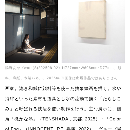
脇野あや《work(S)202508-02》H727mm×W606mm×D77mm、顔
料、麻紙、木製パネル、2025年 ※画像は出展作品ではありません
画家。漉き和紙に顔料等を使った抽象絵画を描く。氷や
海綿といった素材を道具とし水の流動で描く「たらしこ
み」と呼ばれる技法を使い制作を行う。主な展示に、個
展「微かな熱」（TENSHADAI, 京都, 2025）・「Color
of Fog」（INNOCENTURE, 兵庫, 2022）、グループ展