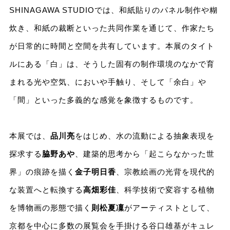
SHINAGAWA STUDIOでは、和紙貼りのパネル制作や糊
炊き、和紙の裁断といった共同作業を通じて、作家たち
が日常的に時間と空間を共有しています。本展のタイト
ルにある「白」は、そうした固有の制作環境のなかで育
まれる光や空気、においや手触り、そして「余白」や
「間」といった多義的な感覚を象徴するものです。
本展では、
品川亮
をはじめ、水の流動による抽象表現を
探求する
脇野あや
、建築的思考から「起こらなかった世
界」の痕跡を描く
金子明日香
、宗教絵画の光背を現代的
な装置へと転換する
高畑彩佳
、科学技術で変容する植物
を博物画の形態で描く
則松夏凜
がアーティストとして、
京都を中心に多数の展覧会を手掛ける谷口雄基がキュレ