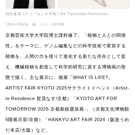
則松夏凜《ティパセンタ半島 / the Tipasenta Peninsula》
18cm×26cm、紙、ペン、2026年
京都芸術大学大学院博士課程修了。「植物と人との関係
性」をテーマに、ゲノム編集などの科学技術で変容する
植物を、人間の力を借りて進化する新たな存在として捉
え、機械植物を創造して科学的研究に資する博物画の形
態で描く。主な展示に、個展「WHAT IS LIFE?」
ARTIST FAIR KYOTO 2025サテライトイベント（Artist-
in-Residence 賀茂なす/京都）「KYOTO ART FOR
TOMORROW 2025-京都新鋭選抜展-」（京都文化博物館
5階展示室/京都）「HANKYU ART FAIR 2024（阪急うめ
だ本店/大阪）など。