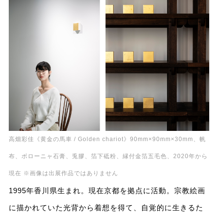
高畑彩佳《黄金の馬車 /
Golden
chariot》90mm×90mm×30mm、帆
布、ボローニャ石膏、兎膠、箔下砥粉、縁付金箔五毛色、2020年から
現在 ※画像は出展作品ではありません
1995年香川県生まれ。現在京都を拠点に活動。宗教絵画
に描かれていた光背から着想を得て、自覚的に生きるた