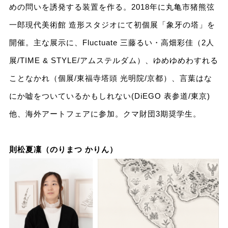
めの問いを誘発する装置を作る。2018年に丸亀市猪熊弦
一郎現代美術館 造形スタジオにて初個展「象牙の塔」を
開催。主な展示に、Fluctuate 三藤るい・高畑彩佳（2人
展/TIME & STYLE/アムステルダム）、ゆめゆめわすれる
ことなかれ（個展/東福寺塔頭 光明院/京都）、言葉はな
にか嘘をついているかもしれない(DiEGO 表参道/東京)
他、海外アートフェアに参加。クマ財団3期奨学生。
則松夏凜（のりまつ かりん）