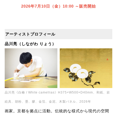
2026年7⽉10⽇（金）10:00 ～販売開始
アーティストプロフィール
品川亮（しながわ りょう）
品川亮《白椿 / White camellias》H375×W500×D40mm、和紙、岩
絵具、胡粉、墨、膠、金箔、金泥、木製パネル、2026年
画家。京都を拠点に活動。伝統的な様式から現代の空間