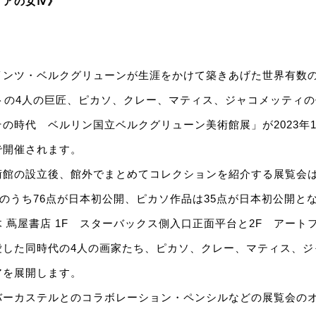
ィアの女Ⅳ》
インツ・ベルクグリューンが生涯をかけて築きあげた世界有数
トの4人の巨匠、ピカソ、クレー、マティス、ジャコメッティ
の時代 ベルリン国立ベルクグリューン美術館展」が2023年1
で開催されます。
術館の設立後、館外でまとめてコレクションを紹介する展覧会
点のうち76点が日本初公開、ピカソ作品は35点が日本初公開と
 蔦屋書店 1F スターバックス側入口正面平台と2F アート
愛した同時代の4人の画家たち、ピカソ、クレー、マティス、ジ
アを展開します。
バーカステルとのコラボレーション・ペンシルなどの展覧会の