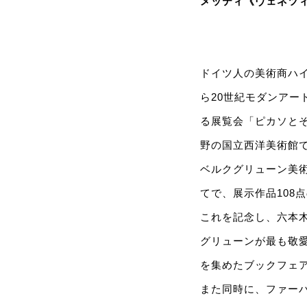
メッティ《ヴェネツ
ドイツ人の美術商ハ
ら20世紀モダンアー
る展覧会「ピカソとそ
野の国立西洋美術館
ベルクグリューン美
てで、展示作品108
これを記念し、六本木
グリューンが最も敬
を集めたブックフェ
また同時に、ファー