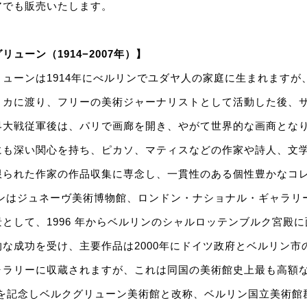
アでも販売いたします。
ューン（1914−2007年）】
ューンは1914年にべルリンでユダヤ人の家庭に生まれますが、
リカに渡り、フリーの美術ジャーナリストとして活動した後、
界大戦従軍後は、パリで画廊を開き、やがて世界的な画商とな
にも深い関心を持ち、ピカソ、マティスなどの作家や詩人、文
限られた作家の作品収集に専念し、一貫性のある個性豊かなコ
ョンはジュネーヴ美術博物館、ロンドン・ナショナル・ギャラリ
として、1996 年からベルリンのシャルロッテンブルク宮殿
な成功を受け、主要作品は2000年にドイツ政府とベルリン市
ャラリーに収蔵されますが、これは同国の美術館史上最も高額
0歳を記念しベルクグリューン美術館と改称、ベルリン国立美術