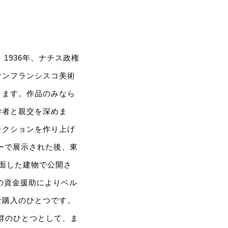
1936年、ナチス政権
サンフランシスコ美術
ります。作品のみなら
学者と親交を深めま
レクションを作り上げ
ーで展示された後、東
に面した建物で公開さ
の資金援助によりベル
な購入のひとつです。
館群のひとつとして、ま