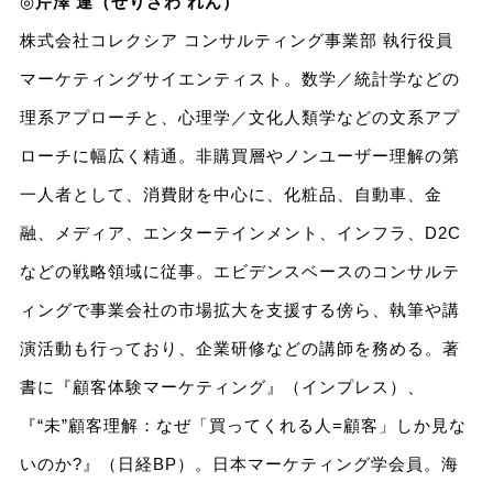
◎
芹澤 連（せりざわ れん）
株式会社コレクシア コンサルティング事業部 執行役員
マーケティングサイエンティスト。数学／統計学などの
理系アプローチと、心理学／文化人類学などの文系アプ
ローチに幅広く精通。非購買層やノンユーザー理解の第
一人者として、消費財を中心に、化粧品、自動車、金
融、メディア、エンターテインメント、インフラ、D2C
などの戦略領域に従事。エビデンスベースのコンサルテ
ィングで事業会社の市場拡大を支援する傍ら、執筆や講
演活動も行っており、企業研修などの講師を務める。著
書に『顧客体験マーケティング』（インプレス）、
『“未”顧客理解：なぜ「買ってくれる人=顧客」しか見な
いのか?』（日経BP）。日本マーケティング学会員。海