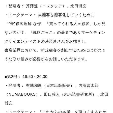
・登壇者： 芹澤連（コレクシア）、北田博充
・トークテーマ： 未顧客を顧客化していくために
『“未”顧客理解 なぜ、「買ってくれる人＝顧客」しか見
ないのか？』『戦略ごっこ』の著者でありマーケティン
グサイエンティストの芹澤連さんをお招きし、
書店業界において、新規顧客を創出するためにはどのよ
うな取り組みが必要かをお話しいただきます。
■第2部： 19:50～20:30
・登壇者： 有地和毅（日本出版販売）、内沼晋太郎
（NUMABOOKS）、田口幹人（未来読書研究所）、北田
博充
・トークテーマ： 「これからの本屋」を面白くするため