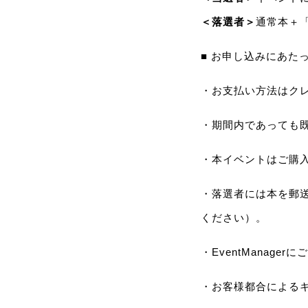
＜落選者＞
通常本＋
■ お申し込みにあた
・お支払い方法はク
・期間内であっても
・本イベントはご購
・落選者には本を郵
ください）。
・EventMana
・お客様都合による