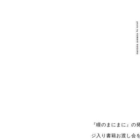
『瞳のまにまに』の
ジ入り書籍お渡し会