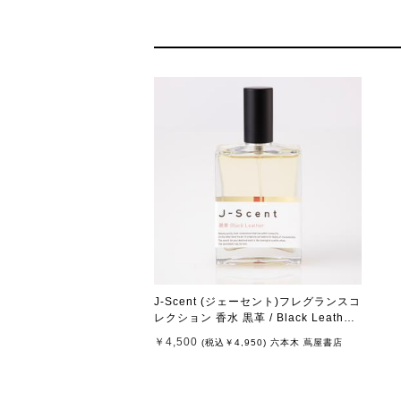
J-Scent (ジェーセント)フレグランスコ
レクション 香水 黒革 / Black Leather
Eau De Parfum 50mL
￥4,500
(税込
￥4,950
)
六本木 蔦屋書店