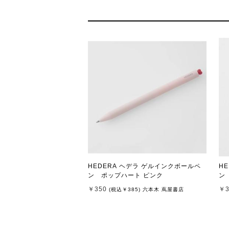
HEDERA ヘデラ ゲルインクボールペ
H
ン ポップハート ピンク
￥350
￥3
(税込
￥385
)
六本木 蔦屋書店