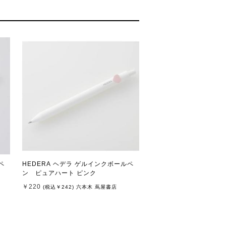
ペ
HEDERA ヘデラ ゲルインクボールペ
ン ピュアハート ピンク
￥220
(税込
￥242
)
六本木 蔦屋書店