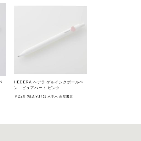
ペ
HEDERA ヘデラ ゲルインクボールペ
ン ピュアハート ピンク
￥220
(税込
￥242
)
六本木 蔦屋書店