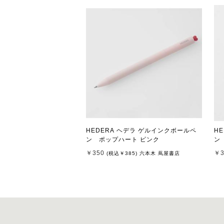
HEDERA ヘデラ ゲルインクボールペ
H
ン ポップハート ピンク
￥350
￥3
(税込
￥385
)
六本木 蔦屋書店