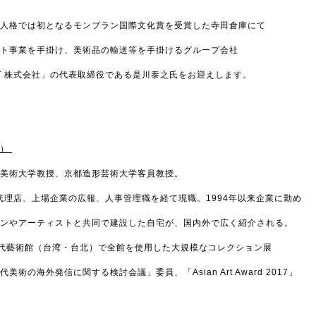
人格では初となるモンブラン国際文化賞を受賞した寺田倉庫にて
ト事業を手掛け、美術品の輸送等を手掛けるグループ会社
SSIST 株式会社」の代表取締役である是川泰之氏をお迎えします。
け）
浜美術大学教授、京都造形芸術大学客員教授。
告代理店、上場企業の広報、人事管理職を経て現職。1994年以来企業に勤め
ョンやアーティストと共同で建設した自宅が、国内外で広く紹介される。
北當代藝術館（台湾・台北）で全館を使用した大規模なコレクション展
術の海外発信に関する検討会議」委員、「Asian Art Award 2017」