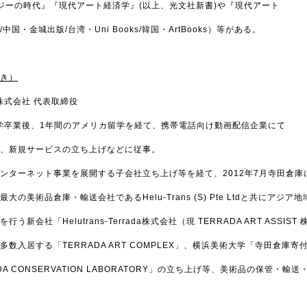
ジーの時代』『現代アート経済学』(以上、光文社新書)や『現代アート
国・金城出版/台湾・Uni Books/韓国・ArtBooks）等がある。
き）
ST 株式会社 代表取締役
大学卒業後、1年間のアメリカ留学を経て、携帯電話向け動画配信企業にて
、新規サービスの立ち上げなどに従事。
ンターネット事業を展開する子会社立ち上げ等を経て、2012年7月寺田倉
の美術品倉庫・輸送会社であるHelu-Trans (S) Pte Ltdと共にアジア
新会社「Helutrans-Terrada株式会社（現 TERRADA ART ASSIS
数入居する「TERRADA ART COMPLEX」、横浜美術大学「寺田倉庫寄
A CONSERVATION LABORATORY」の立ち上げ等、美術品の保管・