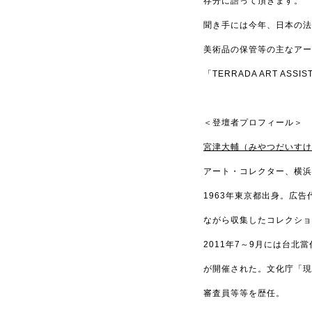
存分に語って頂きます。
聞き手には今年、日本の法
美術品の保管等の主なアー
「TERRADA ART A
＜登壇者プロフィール＞
宮津大輔（みやつだいす
アート・コレクター、横
1963年東京都出身。広
ながら収集したコレクシ
2011年7～9月には台
が開催された。文化庁「現代美
審査員等等を歴任。