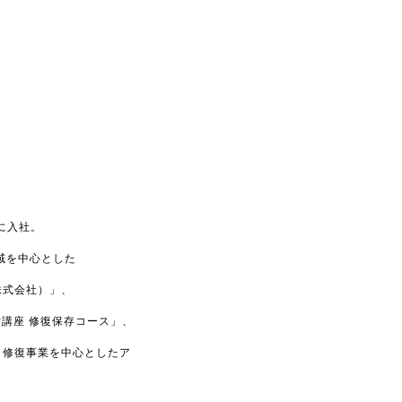
庫に入社。
地域を中心とした
T 株式会社）」、
付講座 修復保存コース」、
輸送・修復事業を中心としたア