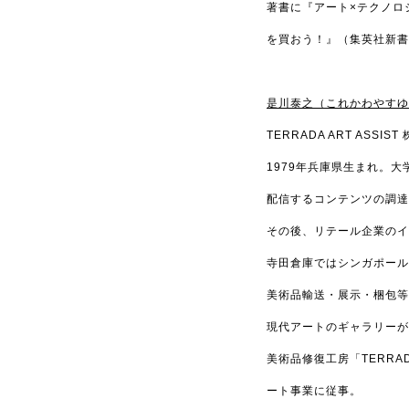
著書に『アート×テクノロ
を買おう！』（集英社新書/中
是川泰之（これかわやすゆ
TERRADA ART ASSI
1979年兵庫県生まれ。
配信するコンテンツの調達
その後、リテール企業のイ
寺田倉庫ではシンガポール最大
美術品輸送・展示・梱包等を行う
現代アートのギャラリーが多
美術品修復工房「TERRAD
ート事業に従事。