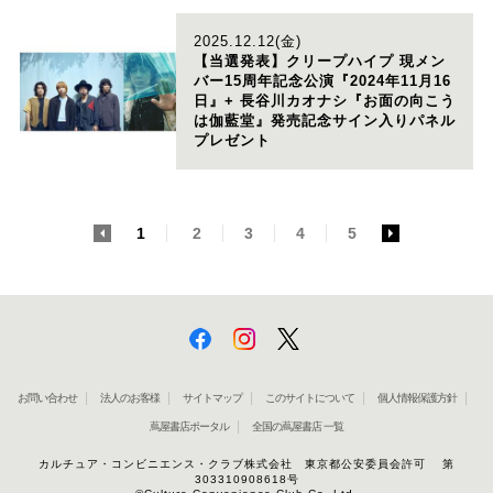
2025.12.12(金)
【当選発表】クリープハイプ 現メン
バー15周年記念公演『2024年11月16
日』+ 長谷川カオナシ『お面の向こう
は伽藍堂』発売記念サイン入りパネル
プレゼント
<
1
2
3
4
5
>
お問い合わせ
法人のお客様
サイトマップ
このサイトについて
個人情報保護方針
蔦屋書店ポータル
全国の蔦屋書店 一覧
カルチュア・コンビニエンス・クラブ株式会社 東京都公安委員会許可 第
303310908618号