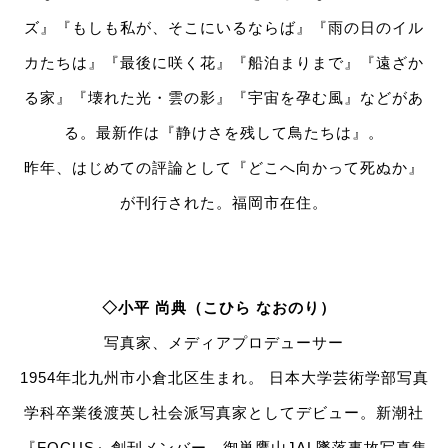
ズ』『もしも私が、そこにいるならば』『雨の日のイル
カたちは』『最後に咲く花』『船泊まりまで』『遠ざか
る家』『壊れた光・雲の影』『宇宙を孕む風』などがあ
る。最新作は『静けさを残して鳥たちは』。
昨年、はじめての評論として『どこへ向かって死ぬか』
が刊行された。福岡市在住。
◇小平 尚典（こひら なおのり）
写真家、メディアプロデューサー
1954年北九州市小倉北区生まれ。 日本大学芸術学部写真
学科卒業後渡英し社会派写真家としてデビュー。新潮社
『FOCUS』創刊メンバー、御巣鷹山JAL墜落事故写真集