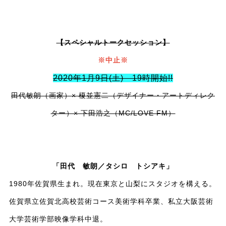
【スペシャルトークセッション】
※中止※
2020年1月9日(土) 19時開始!!
田代敏朗（画家）× 榎並憲二（デザイナー・アートディレク
ター）× 下田浩之（MC/LOVE FM）
「田代 敏朗／タシロ トシアキ」
1980年佐賀県生まれ。現在東京と山梨にスタジオを構える。
佐賀県立佐賀北高校芸術コース美術学科卒業、私立大阪芸術
大学芸術学部映像学科中退。