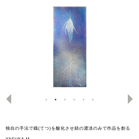
独自の手法で鐡(てつ)を酸化させ錆の濃淡のみで作品を創る
YASUKA.M。