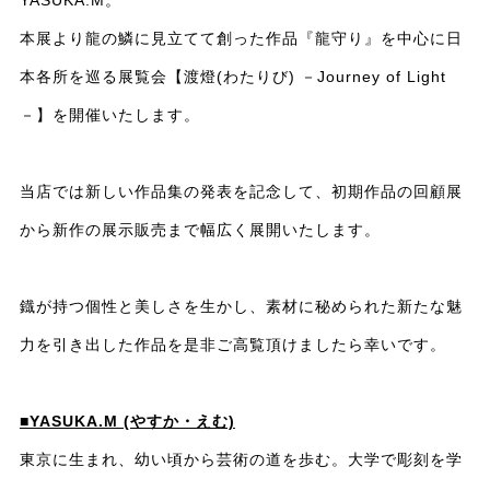
本展より龍の鱗に見立てて創った作品『龍守り』を中心に日
本各所を巡る展覧会【渡燈(わたりび) －Journey of Light
－】を開催いたします。
当店では新しい作品集の発表を記念して、初期作品の回顧展
から新作の展示販売まで幅広く展開いたします。
鐡が持つ個性と美しさを生かし、素材に秘められた新たな魅
力を引き出した作品を是非ご高覧頂けましたら幸いです。
■YASUKA.M (やすか・えむ)
東京に生まれ、幼い頃から芸術の道を歩む。大学で彫刻を学