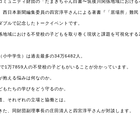
コミュニティ財団の「たまきちゃん白書〜筑後川関係地域における
、西日本新聞編集委員の四宮淳平さんによる著書『「居場所」難民
ダブルで記念したトークイベントです。
係地域における不登校の子どもを取り巻く現状と課題を可視化する
小中学生）は過去最多の34万6482人。
度で1万7859人の不登校の子どもがいることが分かっています。
が抱える悩みは何なのか。
どもたちの学びをどう守るのか。
道、それぞれの立場と協働とは。
きた、同財団副理事長の庄田清人と四宮淳平さんが対談します。