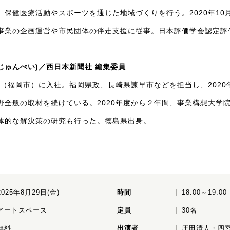
、保健医療活動やスポーツを通じた地域づくりを行う。2020年10
事業の企画運営や市民団体の伴走支援に従事。日本評価学会認定評
じゅんぺい)／西日本新聞社 編集委員
社（福岡市）に入社。福岡県政、長崎県諫早市などを担当し、202
野全般の取材を続けている。2020年度から２年間、事業構想大学
体的な解決策の研究も行った。徳島県出身。
2025年8月29日(金)
時間
18:00～19:
アートスペース
定員
30名
無料
出演者
庄田清人・四