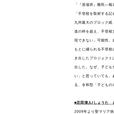
「『居場所』難民―報
「不登校を取材する記
九州最大のブロック紙
道の枠を超え、不登校
現できない」可能性。
もとに綴られる不登校
き出したプロジェクト
出した。なぜ、子ども
い」と思っていても、
る、令和型「子どもの
■庄田清人(しょうた 
2009年より聖マリア病