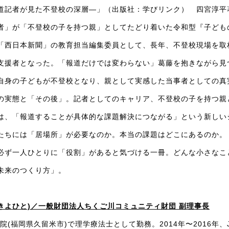
道記者が見た不登校の深層―」（出版社：学びリンク） 四宮淳平
者」が「不登校の子を持つ親」としてたどり着いた令和型『子ども
「西日本新聞」の教育担当編集委員として、長年、不登校現場を取
支援者となった。「報道だけでは変わらない」葛藤を抱きながら見
自身の子どもが不登校となり、親として実感した当事者としての真
の実態と「その後」。記者としてのキャリア、不登校の子を持つ親
は、「報道することが具体的な課題解決につながる」という新しい
たちには「居場所」が必要なのか。本当の課題はどこにあるのか。
必ず一人ひとりに「役割」があると気づける一冊。どんな小さなこ
未来のつくり方」。
きよひと)／一般財団法人ちくご川コミュニティ財団 副理事長
院(福岡県久留米市)で理学療法士として勤務。2014年〜2016年、