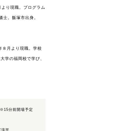
月より現職。プログラム
価士。飯塚市出身。
0年８月より現職。学校
院大学の福岡校で学び、
00 ※15分前開場予定
宮淳平