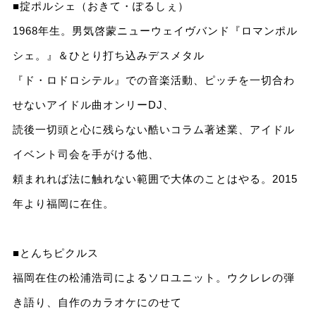
■掟ポルシェ（おきて・ぽるしぇ）
1968年生。男気啓蒙ニューウェイヴバンド『ロマンポル
シェ。』＆ひとり打ち込みデスメタル
『ド・ロドロシテル』での音楽活動、ピッチを一切合わ
せないアイドル曲オンリーDJ、
読後一切頭と心に残らない酷いコラム著述業、アイドル
イベント司会を手がける他、
頼まれれば法に触れない範囲で大体のことはやる。2015
年より福岡に在住。
■とんちピクルス
福岡在住の松浦浩司によるソロユニット。ウクレレの弾
き語り、自作のカラオケにのせて