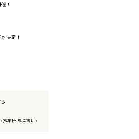
開催！
催も決定！
ずる
760（六本松 蔦屋書店）