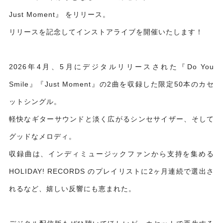
Just Moment
』
をリリース。
リリースを記念してインストアライブを開催いたします！
2026
年
4
月、
5
月にデジタルリリースされた『
Do You
Smile
』『
Just Moment
』の
2
曲を収録した限定
50
本のカセ
ットシングル。
軽快なギターサウンドと淡く広がるシンセサイザー、そして
グッドなメロディ。
収録曲は、インディミュージックファンから支持を集める
HOLIDAY! RECORDS
のプレイリストに
2
ヶ月連続で選出さ
れるなど、嬉しい反響にも恵まれた。