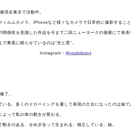
た後現在東京で活動中。
フィルムカメラ、iPhoneなど様々なカメラで日常的に撮影するこ
の関係性を意識した作品を今まで二回ニューヨークの個展にて発表
えで奥底に眠らせているのは"光と星"。
Instagram：
@yoshikimrt
院修了。
ている。多くのドローイングを通して表現の土台になったのは線で
によって私の体の動きが変わる。
で動きのある、せめぎ合って生まれる、独立している、線。