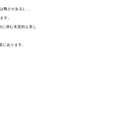
功の中には醜さがある)」。
います。
内に潜む本質的な美し
底にあります。