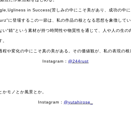
Struggle,Ugliness in Success(苦しみの中にこそ美があり、成
ve Yourz"に登場するこの一節は、私の作品の核となる思想を象徴して
ない"錆"という素材が持つ時間性や物質性を通じて、人や人の生の
す。
過程や変化の中にこそ真の美がある。その価値観が、私の表現の根
Instagram：
@244rust
とかモノとか風景とか。
Instagram：
@yutahirose_