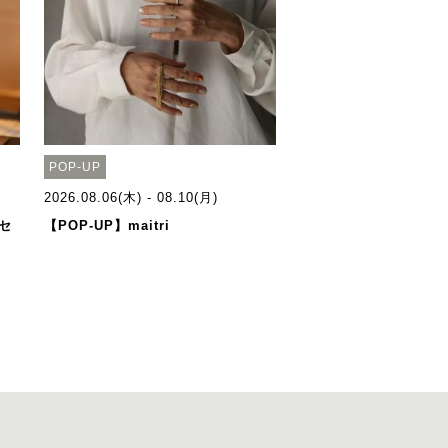
POP-UP
2026.08.06(木) - 08.10(月)
セ
【POP-UP】maitri