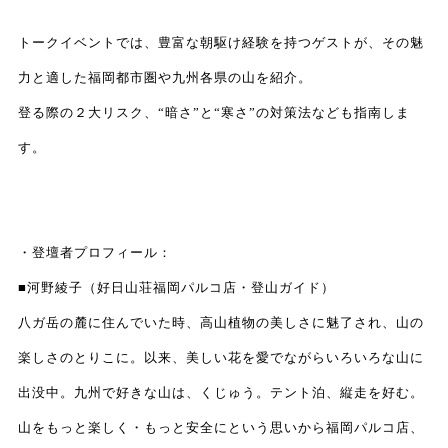
トークイベントでは、豊富な朝駆け経験を持つゲストが、その魅
力と適した福岡都市圏や九州各県の山を紹介。
登る際の２大リスク、“暗さ”と“寒さ”の対策法なども指南しま
す。
・登壇者プロフィール：
■河野綾子（好日山荘福岡パルコ店・登山ガイド）
八ガ岳の麓に住んでいた時、高山植物の美しさに魅了され、山の
楽しさのとりこに。以来、美しい花を愛でながらいろいろな山に
出没中。九州で好きな山は、くじゅう。テント泊、縦走を好む。
山をもっと楽しく・もっと安全にという思いから福岡パルコ店、