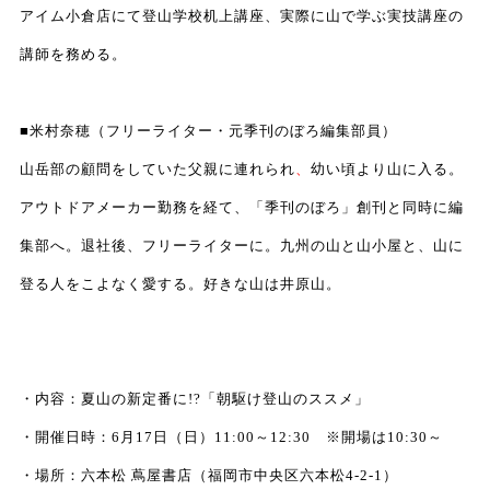
アイム小倉店にて登山学校机上講座、実際に山で学ぶ実技講座の
講師を務める。
■米村奈穂（フリーライター・元季刊のぼろ編集部員）
山岳部の顧問をしていた父親に連れられ
、
幼い頃より山に入る。
アウトドアメーカー勤務
を経て、「季刊のぼろ」創刊と同時に編
集部へ。退社後、フリーライターに。九州の山と山小屋と、山に
登る人をこよなく愛する。好きな山は井原山。
・内容：夏山の新定番に!?「朝駆け登山のススメ」
・開催日時：6月17日（日）11:00～12:30 ※開場は10:30～
・場所：六本松 蔦屋書店（福岡市中央区六本松4-2-1）